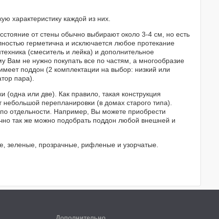
ую характеристику каждой из них.
асстояние от стены обычно выбирают около 3-4 см, но есть
лностью герметична и исключается любое протекание
нтехника (смеситель и лейка) и дополнительное
у Вам не нужно покупать все по частям, а многообразие
имеет поддон (2 комплектации на выбор: низкий или
тор пара).
и (одна или две). Как правило, такая конструкция
т небольшой перепланировки (в домах старого типа).
по отдельности. Например, Вы можете приобрести
очно так же можно подобрать поддон любой внешней и
е, зеленые, прозрачные, рифленые и узорчатые.
Дополнительно