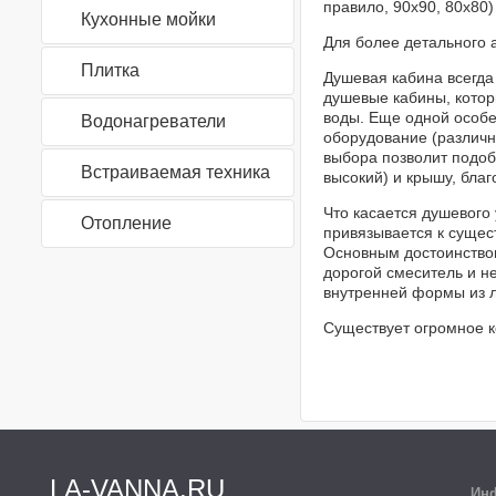
правило, 90x90, 80x80
Кухонные мойки
Для более детального 
Плитка
Душевая кабина всегда 
душевые кабины, котор
воды. Еще одной особе
Водонагреватели
оборудование (различн
выбора позволит подоб
Встраиваемая техника
высокий) и крышу, благ
Что касается душевого 
Отопление
привязывается к сущест
Основным достоинством
дорогой смеситель и н
внутренней формы из л
Существует огромное к
LA-VANNA.RU
Ин