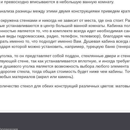
) и превосходно вписываются в небольшую ванную комнату.
анализа разницы между этими двумя конструкциями приведем кратк
окружена стенками и никогда не зависит от места, где она стоит. Р
ые устанавливаются в центр большой ванной комнаты. Кабинка по
нностью является то, что в комплекте всегда идет необходимая са
ые виды гидромассажа, радио, телефон, телевизор), благодаря чем
рать именно то, что подходит именно Вам. Душевая кабина всегда 
одаря которой можно установить, например, турецкую баню (генера
уголка, то он представляет собой поддон, стеклянные двери и стенк
вующей стене, так как устанавливается вплотную, и иногда требуе
 душевого уголка является возможность выбора любого элемента 
едорогие стекла, тогда общая стоимость будет ниже чем кабины. Т
юбых материалов (акрил или камень).
оличество стекол для обеих конструкций различных цветов: матовы
формация