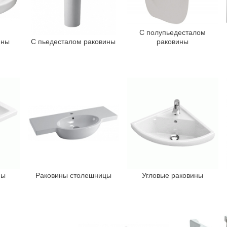
С полупьедесталом
ины
С пьедесталом раковины
раковины
ны
Раковины столешницы
Угловые раковины