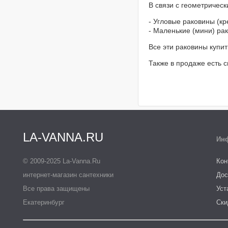
В связи с геометричес
- Угловые раковины (к
- Маленькие (мини) ра
Все эти раковины купит
Также в продаже есть 
LA-VANNA.RU
Ин
© 2009-2025 La-Vanna.Ru
Кон
интернет-магазин сантехники
Дос
Все права защищены
Уст
Екатеринбург
Ски