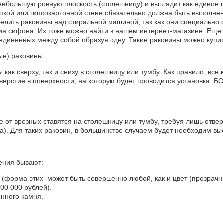
ебольшую ровную плоскость (столешницу) и выглядит как единое це
упкой или гипсокартонной стене обязательно должна быть выполне
делить раковины над стиральной машиной, так как они специально
ия сифона. Их тоже можно найти в нашем интернет-магазине. Еще 
соединенных между собой образуя одну. Такие раковины можно купи
ые) раковины
 как сверху, так и снизу в столешницу или тумбу. Как правило, в
верстие в поверхности, на которую будет проводится установка. Б
е от врезных ставятся на столешницу или тумбу, требуя лишь отве
а). Для таких раковин, в большинстве случаем будет необходим вы
ения бывают:
 (форма этих может быть совершенно любой, как и цвет (прозрачны
100 000 рублей).
енного камня.