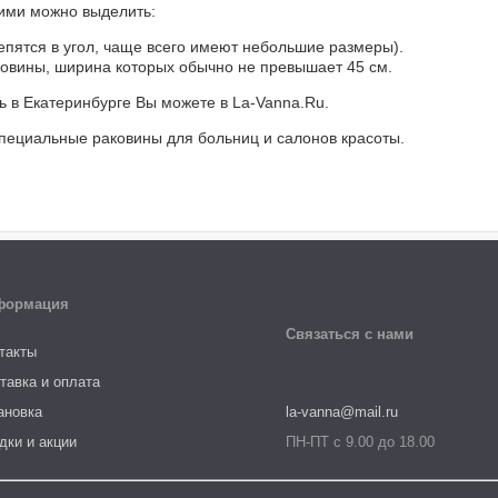
кими можно выделить:
репятся в угол, чаще всего имеют небольшие размеры).
ковины, ширина которых обычно не превышает 45 см.
ь в Екатеринбурге Вы можете в La-Vanna.Ru.
специальные раковины для больниц и салонов красоты.
формация
Связаться с нами
такты
тавка и оплата
ановка
la-vanna@mail.ru
дки и акции
ПН-ПТ с 9.00 до 18.00