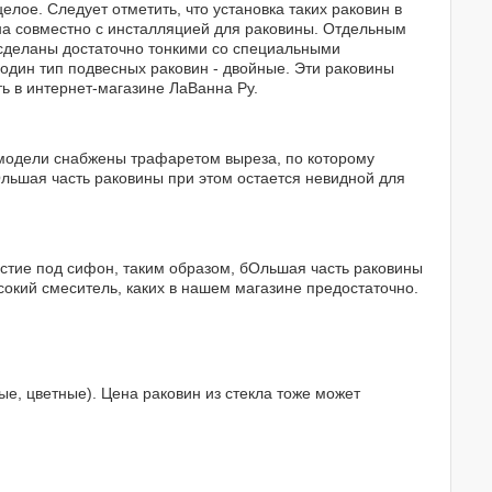
лое. Следует отметить, что установка таких раковин в
на совместно с инсталляцией для раковины. Отдельным
 сделаны достаточно тонкими со специальными
один тип подвесных раковин - двойные. Эти раковины
ть в интернет-магазине ЛаВанна Ру.
се модели снабжены трафаретом выреза, по которому
Ольшая часть раковины при этом остается невидной для
рстие под сифон, таким образом, бОльшая часть раковины
сокий смеситель, каких в нашем магазине предостаточно.
е, цветные). Цена раковин из стекла тоже может