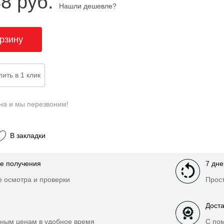
88 руб.
Нашли дешевле?
на и мы перезвоним!
В закладки
е получения
7 дне
е осмотра и проверки
Прост
Доста
ным ценам в удобное время
С по