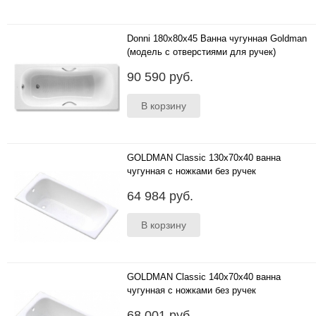
Donni 180x80x45 Ванна чугунная Goldman
(модель с отверстиями для ручек)
Ручки, ножки, слив-перелив приобретаются
90 590 руб.
отдельно. ..
GOLDMAN Classic 130х70х40 ванна
чугунная с ножками без ручек
..
64 984 руб.
GOLDMAN Classic 140х70х40 ванна
чугунная с ножками без ручек
..
68 001 руб.