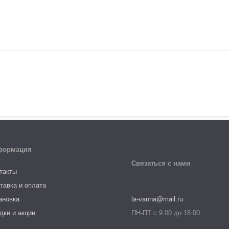
формация
Связаться с нами
такты
тавка и оплата
ановка
la-vanna@mail.ru
дки и акции
ПН-ПТ с 9.00 до 18.00