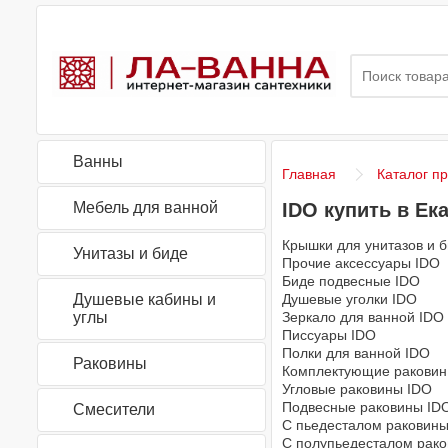
Ванны
Главная
Каталог п
Мебель для ванной
IDO купить в Ек
Крышки для унитазов и 
Унитазы и биде
Прочие аксессуары IDO
Биде подвесные IDO
Душевые кабины и
Душевые уголки IDO
углы
Зеркало для ванной IDO
Писсуары IDO
Полки для ванной IDO
Раковины
Комплектующие раковин
Угловые раковины IDO
Подвесные раковины ID
Смесители
С пьедесталом раковины
С полупьедесталом рак