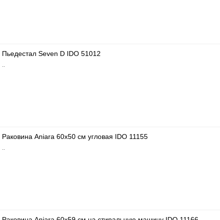
Пьедестал Seven D IDO 51012
..
Раковина Aniara 60x50 см угловая IDO 11155
..
Раковина Aniara 60x59 см на стиральную машину IDO 11166