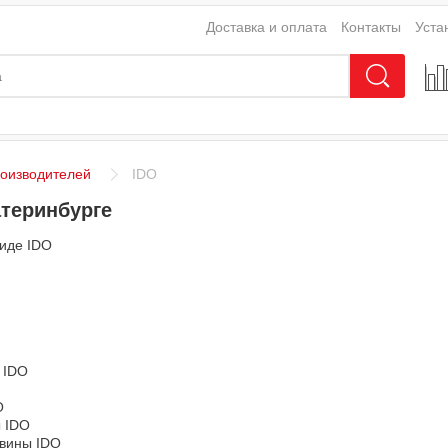
Доставка и оплата
Контакты
Уста
роизводителей
IDO
атеринбурге
биде IDO
 IDO
O
 IDO
овины IDO