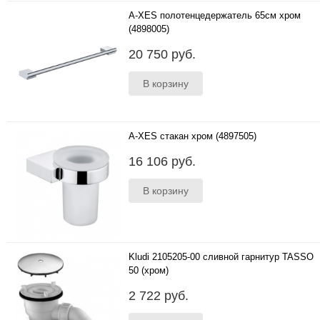
A-XES полотенцедержатель 65см хром
(4898005)
Производство: ГерманияСтиль:
20 750 руб.
СовременныйЦвет:Хром..
A-XES стакан хром (4897505)
Производство: ГерманияСтиль:
16 106 руб.
СовременныйЦвет:Хром..
Kludi 2105205-00 сливной гарнитур TASSO
50 (хром)
..
2 722 руб.