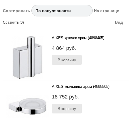
Сортировать
На странице
Вид
Сравнить (0)
A-XES крючок хром (4898405)
Производство: ГерманияСтиль:
4 864 руб.
СовременныйЦвет:Хром..
A-XES мыльница хром (4898505)
Производство: ГерманияСтиль:
18 752 руб.
СовременныйЦвет:Хром..