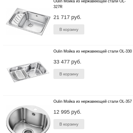
Oulin Мойка из нержавеющей стали OL-
327R
Правая 690*450 мм ;глубина чаши 205 мм;
21 717 руб.
толщина стали 1.0 мм; исполнение- моноблок;
система POP-UP; ..
Oulin Мойка из нержавеющей стали OL-330
860*490 мм ;глубина чаши 212 мм; толщина
33 477 руб.
стали 1.0 мм; исполнение- моноблок; система
POP-UP ;чаша с ..
Oulin Мойка из нержавеющей стали OL-357
D 435 мм ;глубина чаши 200 мм; толщина
12 995 руб.
стали 1.0 мм; исполнение- моноблок; система
POP-UP; ;чаша ста..