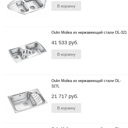
система POP-UP,..
Oulin Мойка из нержавеющей стали OL-321
900*470 мм ;глубина чаш 208 мм и 178 мм;
41 533 руб.
толщина стали 1.0 мм; исполнение- сварная;
система POP-UP; ..
Oulin Мойка из нержавеющей стали OL-
327L
Левая 690*450 мм ;глубина чаши 205 мм;
21 717 руб.
толщина стали 1.0 мм; исполнение- моноблок;
система POP-UP; ш..