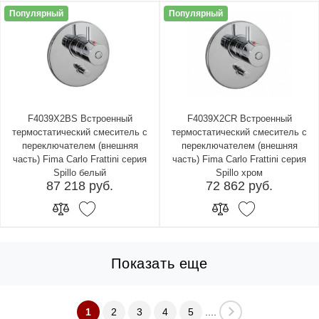
Популярный
Популярный
F4039X2BS Встроенный
F4039X2CR Встроенный
термостатический смеситель с
термостатический смеситель с
переключателем (внешняя
переключателем (внешняя
часть) Fima Carlo Frattini серия
часть) Fima Carlo Frattini серия
Spillo белый
Spillo хром
87 218 руб.
72 862 руб.
Показать еще
1
2
3
4
5
....