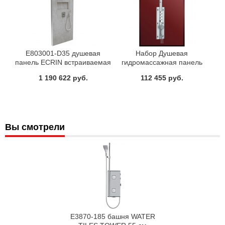
E803001-D35 душевая
Набор Душевая
панель ECRIN встраиваемая
гидромассажная панель
в угол с подсветкой
ALPEN ALPINA 102x54x20 +
1 190 622 руб.
112 455 руб.
квадратный (облачно серый)
Средство для очистки санф.
Jacob Delafon
изделий
Вы смотрели
E3870-185 башня WATER