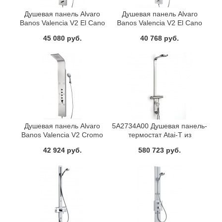
Душевая панель Alvaro
Душевая панель Alvaro
Banos Valencia V2 El Cano
Banos Valencia V2 El Cano
Cromo
Blanco
45 080 руб.
40 768 руб.
Душевая панель Alvaro
5A2734A00 Душевая панель-
Banos Valencia V2 Cromo
термостат Atai-T из
нержавеющей стали ручной
42 924 руб.
580 723 руб.
душ верхний душ глянцевая
34x375x1275 см