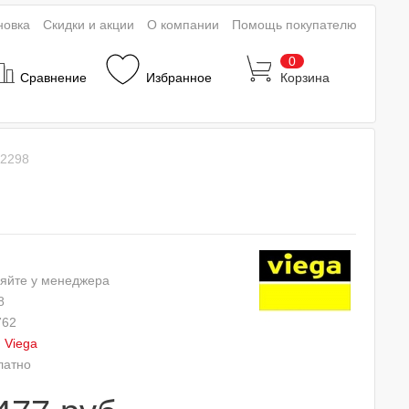
новка
Скидки и акции
О компании
Помощь покупателю
0
Сравнение
Избранное
Корзина
92298
яйте у менеджера
8
762
:
Viega
латно