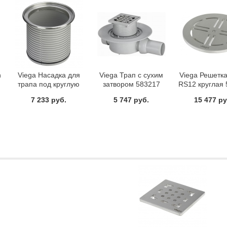
n
Viega Насадка для
Viega Трап с сухим
Viega Решетка
трапа под круглую
затвором 583217
RS12 круглая
решетку 586416
7 233 руб.
5 747 руб.
15 477 ру