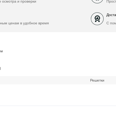
е осмотра и проверки
Прост
Доста
ным ценам в удобное время
С по
мм
и
Решетки