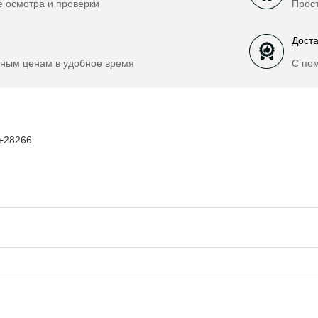
е осмотра и проверки
Прост
Доста
ным ценам в удобное время
С по
1+28266