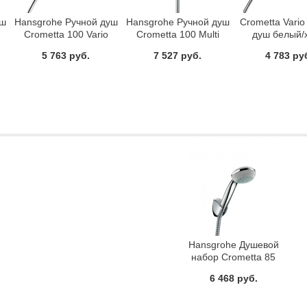
уш
Hansgrohe Ручной душ
Hansgrohe Ручной душ
Crometta Vario
Crometta 100 Vario
Crometta 100 Multi
душ белый/
26824400
26823400
Hansgrohe 26
5 763 руб.
7 527 руб.
4 783 ру
Hansgrohe Душевой
набор Crometta 85
1jet/Porter'C 1.6 м
6 468 руб.
27577000