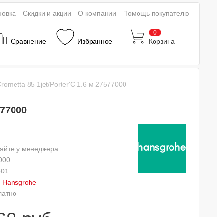
новка
Скидки и акции
О компании
Помощь покупателю
0
Сравнение
Избранное
Корзина
ometta 85 1jet/Porter'C 1.6 м 27577000
577000
яйте у менеджера
000
501
:
Hansgrohe
латно