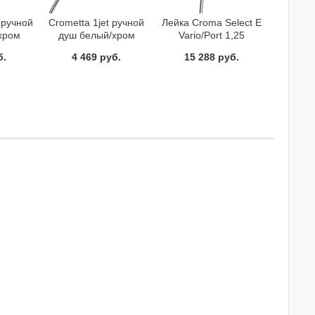
 ручной
Crometta 1jet ручной
Лейка Cromа Select E
хром
душ белый/хром
Vario/Port 1,25
330400
Hansgrohe 26331400
Hansgrohe 26425400
б.
4 469 руб.
15 288 руб.