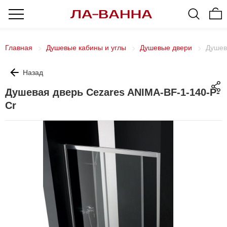
Главная
Душевые кабины и углы
Душевые двери
Душев
Назад
Душевая дверь Cezares ANIMA-BF-1-140-P-
Cr