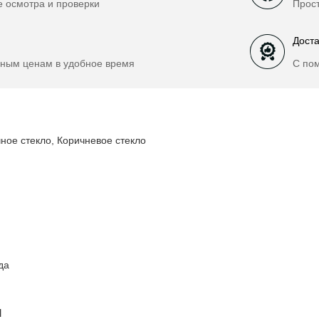
е осмотра и проверки
Прост
Доста
ным ценам в удобное время
С по
ое стекло, Коричневое стекло
да
и