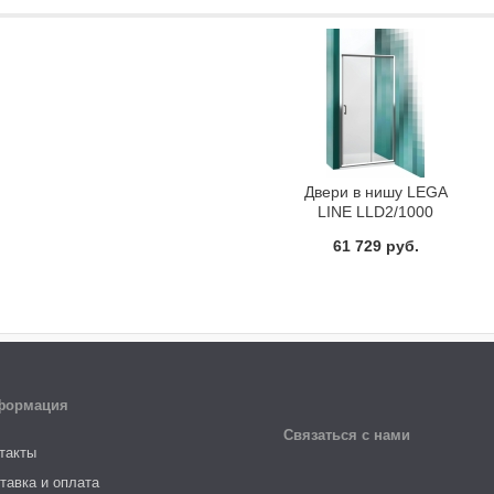
Двери в нишу LEGA
LINE LLD2/1000
Roltechnik 556-
61 729 руб.
1000000-00-21
формация
Связаться с нами
такты
тавка и оплата