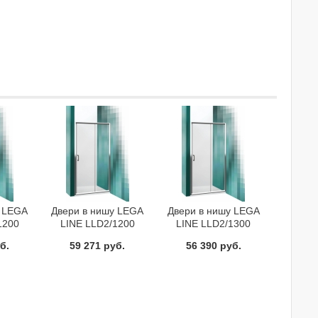
у LEGA
Двери в нишу LEGA
Двери в нишу LEGA
1200
LINE LLD2/1200
LINE LLD2/1300
556-
Roltechnik 556-
Roltechnik 556-
б.
59 271 руб.
56 390 руб.
0-02
1200000-00-21
1300000-00-02