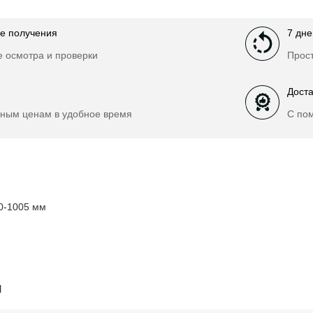
е получения
7 дне
е осмотра и проверки
Прост
Доста
ным ценам в удобное время
С по
0-1005 мм
и