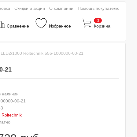
новка
Скидки и акции
О компании
Помощь покупателю
0
Сравнение
Избранное
Корзина
LLD2/1000 Roltechnik 556-1000000-00-21
0-21
в наличии
000000-00-21
43
:
Roltechnik
латно