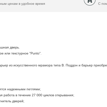
ным ценам в удобное время
С по
ашная дверь.
ое или текстурное "Punto".
арьер из искусственного мрамора типа B. Поддон и барьер приобре
ятся надежными петлями;
я работа в течение 27 000 циклов открывания;
нитель дверей;