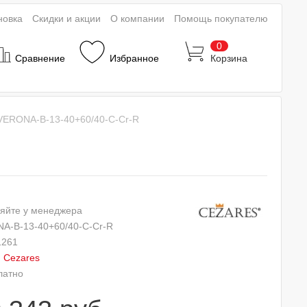
новка
Скидки и акции
О компании
Помощь покупателю
0
Сравнение
Избранное
Корзина
VERONA-B-13-40+60/40-C-Cr-R
яйте у менеджера
A-B-13-40+60/40-C-Cr-R
1261
:
Cezares
латно