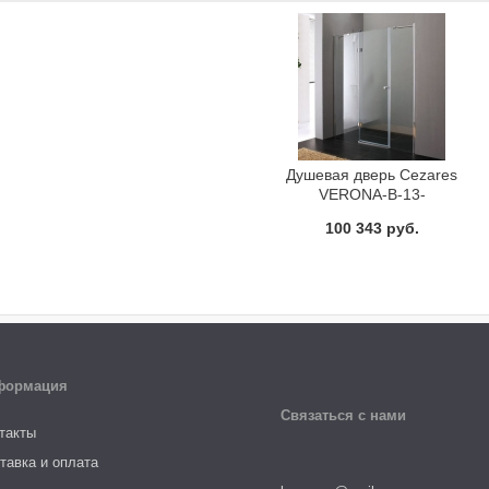
Душевая дверь Cezares
VERONA-B-13-
40+60/40-C-Cr-R
100 343 руб.
формация
Связаться с нами
такты
тавка и оплата