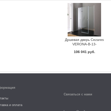
Душевая дверь Cezares
VERONA-B-13-
60+60/30-C-Cr-L
106 041 руб.
формация
Связаться с нами
такты
тавка и оплата