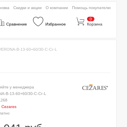
новка
Скидки и акции
О компании
Помощь покупателю
0
Сравнение
Избранное
Корзина
VERONA-B-13-60+60/30-C-Cr-L
яйте у менеджера
A-B-13-60+60/30-C-Cr-L
1268
:
Cezares
латно