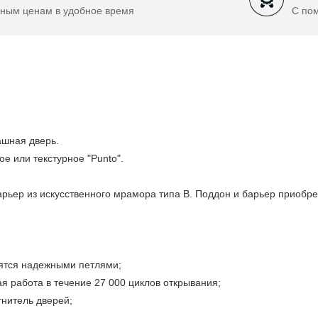
ным ценам в удобное время
С по
ашная дверь.
ое или текстурное "Punto".
арьер из искусственного мрамора типа B. Поддон и барьер приобре
ятся надежными петлями;
я работа в течение 27 000 циклов открывания;
нитель дверей;