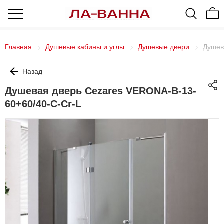
Главная
Душевые кабины и углы
Душевые двери
Душев
Назад
Душевая дверь Cezares VERONA-B-13-
60+60/40-C-Cr-L