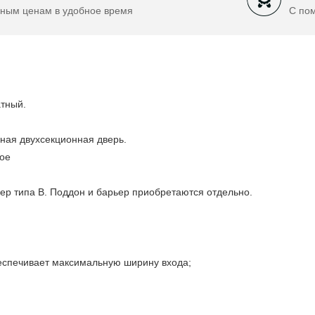
ным ценам в удобное время
С по
атный.
дная двухсекционная дверь.
ное
ьер типа В. Поддон и барьер приобретаются отдельно.
еспечивает максимальную ширину входа;