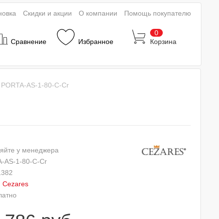
новка
Скидки и акции
О компании
Помощь покупателю
0
Сравнение
Избранное
Корзина
 PORTA-AS-1-80-C-Cr
яйте у менеджера
-AS-1-80-C-Cr
1382
:
Cezares
латно