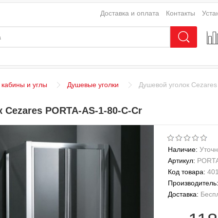
Доставка и оплата
Контакты
Уста
кабины и углы
Душевые уголки
Душевой уголок Cezares
 Cezares PORTA-AS-1-80-C-Cr
Наличие:
Уточн
Артикул:
PORTA
Код товара:
40
Производитель
Доставка:
Бесп