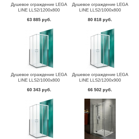
Душевое ограждение LEGA
Душевое ограждение LEGA
LINE LLS2/1200х800
LINE LLS2/1000х800
Roltechnik 554-1208000-00-
Roltechnik 554-1008000-00-
63 885 руб.
80 818 руб.
02
21
Душевое ограждение LEGA
Душевое ограждение LEGA
LINE LLS2/1000х800
LINE LLS2/1200х900
Roltechnik 554-1008000-00-
Roltechnik 554-1209000-00-
60 343 руб.
66 502 руб.
02
02