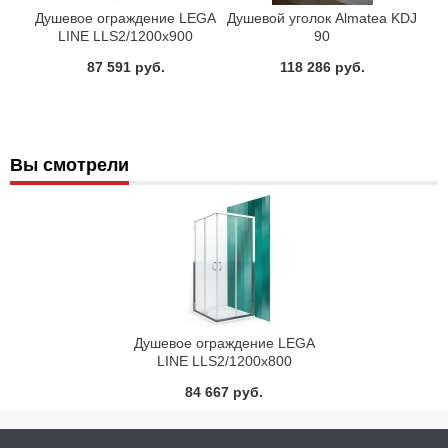
Душевое ограждение LEGA
Душевой уголок Almatea KDJ
LINE LLS2/1200х900
90
Roltechnik 554-1209000-00-
87 591 руб.
118 286 руб.
21
Вы смотрели
Душевое ограждение LEGA
LINE LLS2/1200х800
Roltechnik 554-1208000-00-
84 667 руб.
21