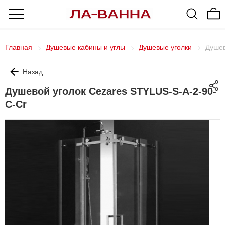
Главная
Душевые кабины и углы
Душевые уголки
Душев
Назад
Душевой уголок Cezares STYLUS-S-A-2-90-
C-Cr