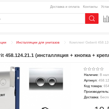
Доставка и оплата
Контакты
Уста
яции
Инсталляции для унитазов
Комплект Geberit 458.12
t 458.124.21.1 (инсталляция + кнопка + креп
Наличие:
В нал
Артикул:
458.12
Код товара:
65
Производитель
Доставка:
Бесп