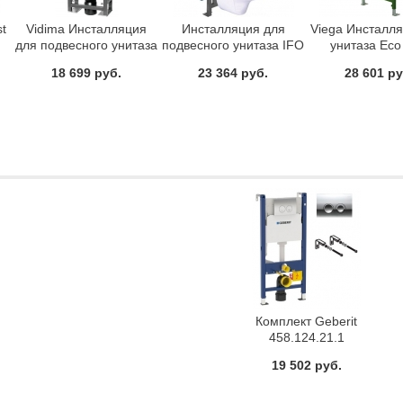
st
Vidima Инсталляция
Инсталляция для
Viega Инсталл
для подвесного унитаза
подвесного унитаза IFO
унитаза Eco
крепление к полу
47010000
606664
18 699 руб.
23 364 руб.
28 601 ру
W3093AA
Комплект Geberit
458.124.21.1
(инсталляция + кнопка
19 502 руб.
+ крепления)