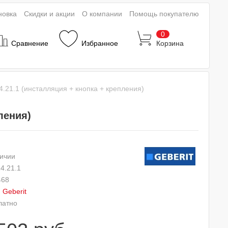
новка
Скидки и акции
О компании
Помощь покупателю
0
Сравнение
Избранное
Корзина
4.21.1 (инсталляция + кнопка + крепления)
ления)
ичии
4.21.1
468
:
Geberit
латно