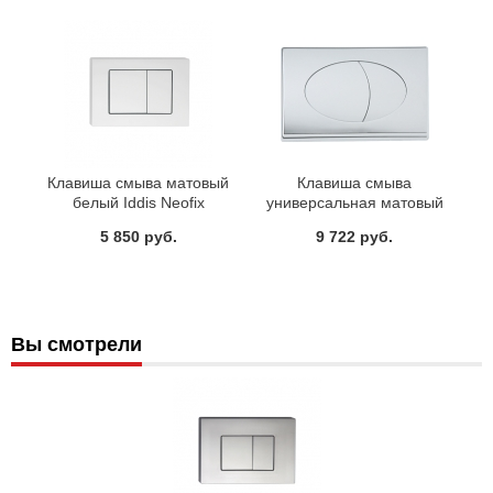
Клавиша смыва матовый
Клавиша смыва
белый Iddis Neofix
универсальная матовый
NEO32MWI77
хром Iddis Unifix UNI10M0i77
5 850 руб.
9 722 руб.
Вы смотрели