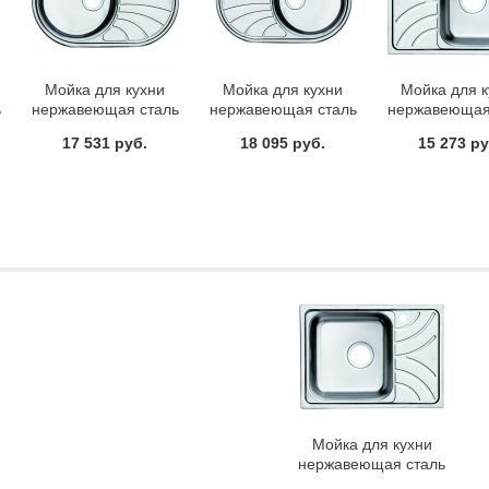
Мойка для кухни
Мойка для кухни
Мойка для 
ь
нержавеющая сталь
нержавеющая сталь
нержавеющая
is
шелк чаша слева Iddis
полированная чаша
полированна
17 531 руб.
18 095 руб.
15 273 ру
Suno SUN77SLi77
справа Iddis Suno
справа Iddis
SUN77PRi77
ARR60PRi
Мойка для кухни
нержавеющая сталь
полированная чаша