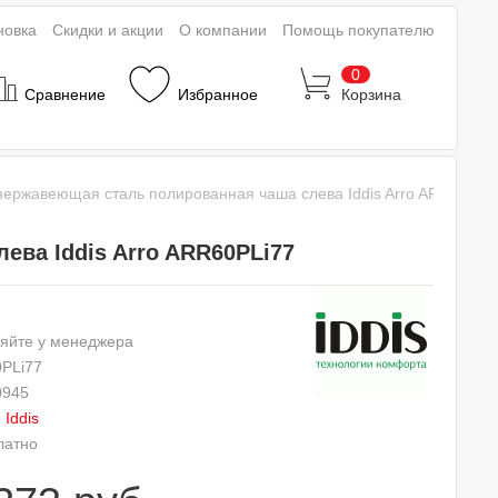
новка
Скидки и акции
О компании
Помощь покупателю
0
Сравнение
Избранное
Корзина
нержавеющая сталь полированная чаша слева Iddis Arro ARR60PLi
ева Iddis Arro ARR60PLi77
яйте у менеджера
PLi77
0945
:
Iddis
латно