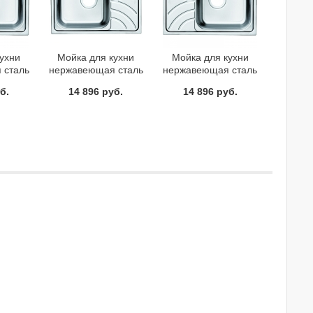
кухни
Мойка для кухни
Мойка для кухни
 сталь
нержавеющая сталь
нержавеющая сталь
я чаша
шелк чаша слева Iddis
шелк чаша справа Iddis
б.
14 896 руб.
14 896 руб.
 Arro
Arro ARR60SLi77
Arro ARR60SRi77
77