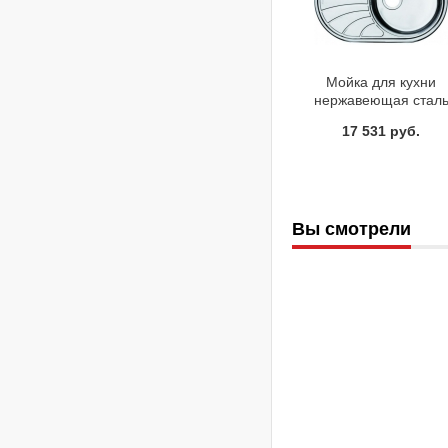
Мойка для кухни
нержавеющая стал
шелк чаша справа Idd
17 531 руб.
Suno SUN77SRi77
Вы смотрели