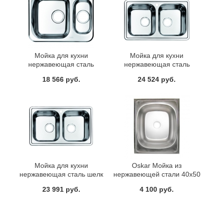
Мойка для кухни
Мойка для кухни
нержавеющая сталь
нержавеющая сталь
полированная 1 1/2 чаша
полированная Iddis Strit
18 566 руб.
24 524 руб.
справа Iddis Strit
STR78P2i77
STR60PZi77
Мойка для кухни
Oskar Мойка из
нержавеющая сталь шелк
нержавеющей стали 40x50
Iddis Strit STR78S2i77
23 991 руб.
4 100 руб.