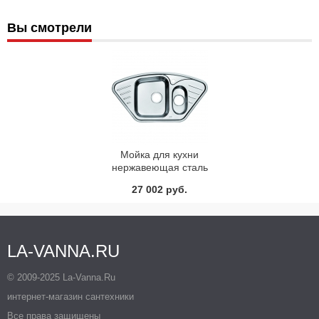
Вы смотрели
Мойка для кухни
нержавеющая сталь
полированная Iddis Strit
27 002 руб.
STR96PCi77
LA-VANNA.RU
© 2009-2025 La-Vanna.Ru
интернет-магазин сантехники
Все права защищены