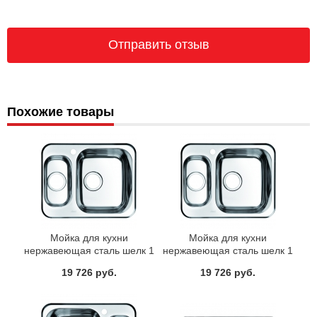
Похожие товары
Мойка для кухни
Мойка для кухни
нержавеющая сталь шелк 1
нержавеющая сталь шелк 1
1/2 чаша справа Iddis Strit
1/2 чаша слева Iddis Strit
19 726 руб.
19 726 руб.
STR60SZi77
STR60SXi77