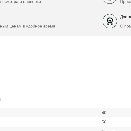
е осмотра и проверки
Прост
Доста
ным ценам в удобное время
С по
и
40
50