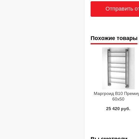
Похожие товары
Маргроид В10 Преми
60x50
Полотенцесушител
25 420 руб.
водяной
Вы смотрели