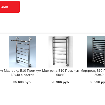
ум
Маргроид В10 Премиум
Маргроид В10 Премиум
Маргроид В10 
60x40 с полкой
60x40
80x40
ь
Полотенцесушитель
Полотенцесушитель
Полотенцесу
35 608 руб.
23 966 руб.
39 296 ру
водяной
водяной
водяно