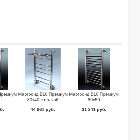
Премиум
Маргроид В10 Премиум
Маргроид В10 Премиум
80x40 с полкой
80x50
шитель
Полотенцесушитель
Полотенцесушитель
б.
44 961 руб.
31 241 руб.
й
водяной
водяной