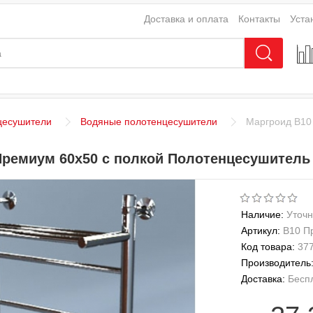
Доставка и оплата
Контакты
Уста
цесушители
Водяные полотенцесушители
Маргроид В10
Премиум 60x50 с полкой Полотенцесушитель
Наличие:
Уточн
Артикул:
В10 П
Код товара:
37
Производитель
Доставка:
Бесп