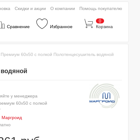
новка
Скидки и акции
О компании
Помощь покупателю
0
Сравнение
Избранное
Корзина
 Премиум 60x50 с полкой Полотенцесушитель водяной
 водяной
яйте у менеджера
ремиум 60x50 с полкой
7
:
Маргроид
латно