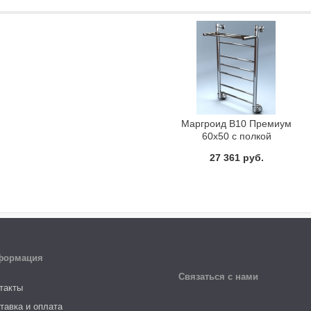
Маргроид В10 Премиум
60x50 с полкой
Полотенцесушитель
27 361 руб.
водяной
формация
Связаться с нами
такты
тавка и оплата