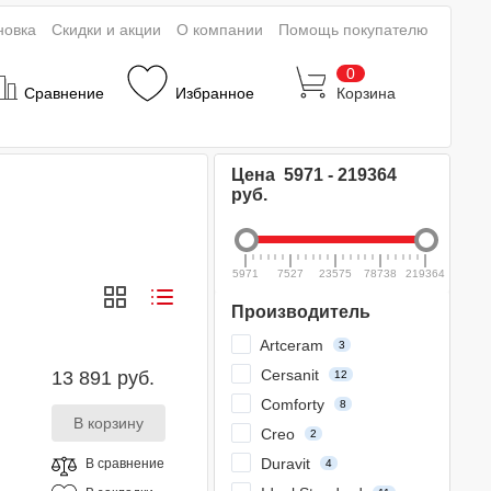
новка
Скидки и акции
О компании
Помощь покупателю
0
Сравнение
Избранное
Корзина
Цена
5971
-
219364
руб.
5971
7527
23575
78738
219364
Производитель
Artceram
3
Cersanit
13 891 руб.
12
Comforty
8
Creo
2
Duravit
В сравнение
4