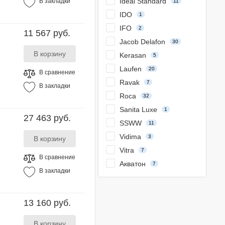
Ideal Standard
В закладки
11
IDO
1
IFO
2
11 567 руб.
Jacob Delafon
30
Kerasan
5
Laufen
20
В сравнение
Ravak
7
В закладки
Roca
32
Sanita Luxe
1
27 463 руб.
SSWW
11
Vidima
3
Vitra
7
В сравнение
Акватон
7
В закладки
13 160 руб.