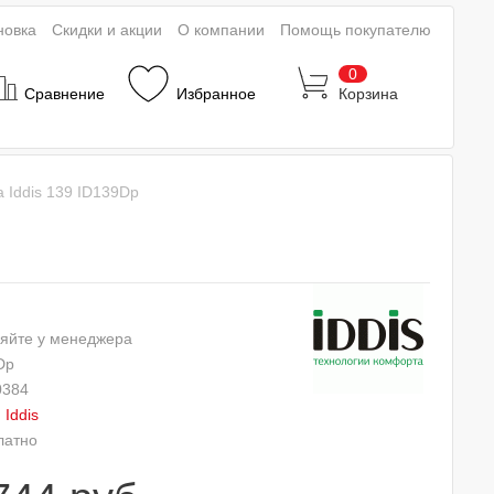
новка
Скидки и акции
О компании
Помощь покупателю
0
Сравнение
Избранное
Корзина
 Iddis 139 ID139Dp
яйте у менеджера
Dp
0384
:
Iddis
латно