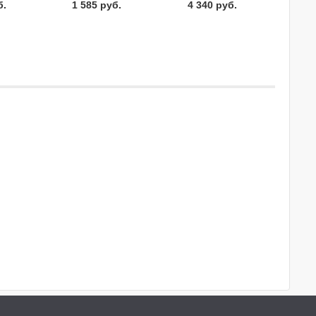
б.
1 585 руб.
4 340 руб.
M31
020PP00M31