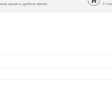
ным ценам в удобное время
С по
й