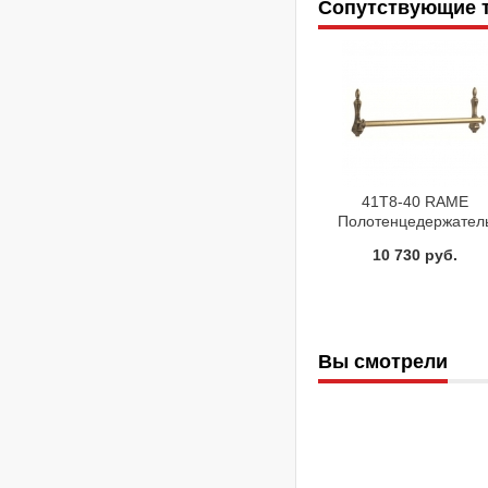
Сопутствующие 
41T8-40 RAME
Полотенцедержател
13x9x40 бронза
10 730 руб.
Dededimos
Вы смотрели