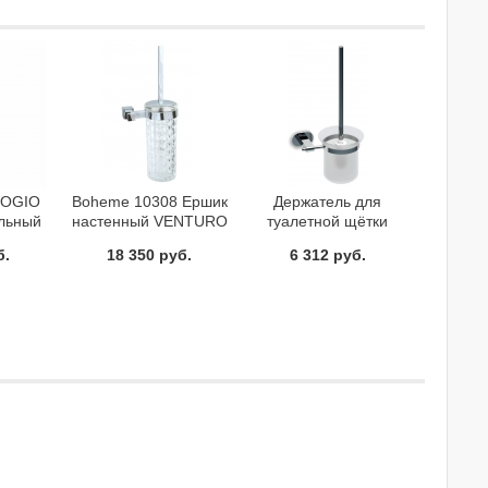
POGIO
Boheme 10308 Ершик
Держатель для
ольный
настенный VENTURO
туалетной щётки
 белый
хром
(стекло) CR 410.00
б.
18 350 руб.
6 312 руб.
os
Ravak X07P196