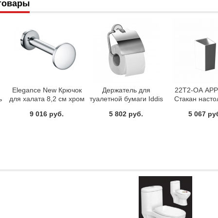
товары
Elegance New Крючок
Держатель для
22T2-ОА AP
ь
для халата 8,2 см хром
туалетной бумаги Iddis
Стакан наст
Calipso CALSBC0i43
10х7х7 цвет
9 016 руб.
5 802 руб.
5 067 ру
Dededim