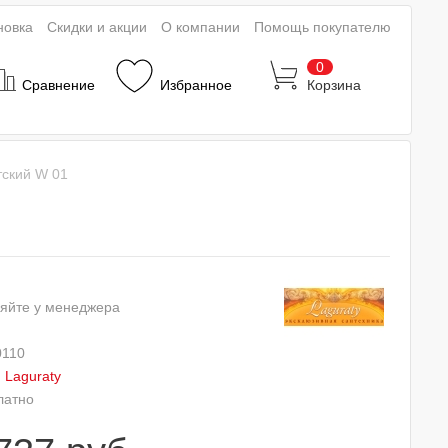
новка
Скидки и акции
О компании
Помощь покупателю
0
Сравнение
Избранное
Корзина
тский W 01
яйте у менеджера
0110
:
Laguraty
латно