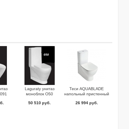
итаз
Laguraty унитаз
Теси AQUABLADE
2091
моноблок O50
напольный пристенный
унитаз для монтажа с
б.
50 510 руб.
26 994 руб.
бачком белый Ideal
Standard T008201