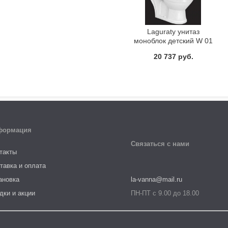
Laguraty унитаз
моноблок детский W 01
20 737 руб.
формация
Связаться с нами
такты
тавка и оплата
ановка
la-vanna@mail.ru
дки и акции
ПН-ПТ с 9.00 до 18.00