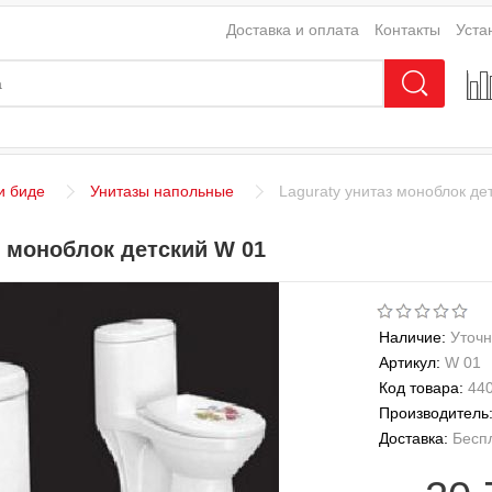
Доставка и оплата
Контакты
Уста
и биде
Унитазы напольные
Laguraty унитаз моноблок де
з моноблок детский W 01
Наличие:
Уточн
Артикул:
W 01
Код товара:
44
Производитель
Доставка:
Бесп