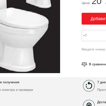
20 
Цена:
Введите номер
В сравнен
е получения
7 дне
е осмотра и проверки
Прост
Доста