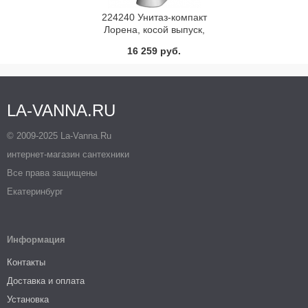
224240 Унитаз-компакт
Лорена, косой выпуск,
нижний подвод, механизм
16 259 руб.
слива одноуровневый 6,5л, с
сиденьем дюропласт, декор
Лондон
LA-VANNA.RU
© 2009-2025 La-Vanna.Ru
интернет-магазин сантехники
Все права защищены
Екатеринбург
Информация
Контакты
Доставка и оплата
Установка