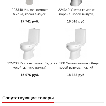
223340 Унитаз-компакт
224340 Унитаз-компакт
Фиона, косой выпуск,
Лорена, косой выпуск,
нижний подвод, механизм
нижний подвод, механизм
17 741 руб.
19 516 руб.
Смыва 3/6л, с сиденьем
слива одноуровневый 6,5л, с
дюропласт микролифт,
сиденьем дюропласт
декор Лондон
микролифт, декор Лондон
225200 Унитаз-компакт Леда
225300 Унитаз-компакт Леда
косой выпуск, нижний
косой выпуск, нижний
подвод, механизм Смыва
подвод, механизм Смыва
15 076 руб.
18 333 руб.
3/6л, с сиденьем дюропласт
3/6л, с сиденьем дюропласт,
микролифт
Сопутствующие товары