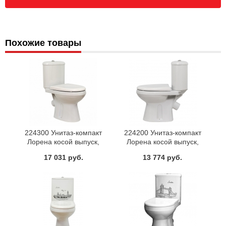
Похожие товары
224300 Унитаз-компакт
224200 Унитаз-компакт
Лорена косой выпуск,
Лорена косой выпуск,
нижний подвод, механизм
нижний подвод, механизм
17 031 руб.
13 774 руб.
слива одноуровневый 6,5л, с
слива одноуровневый 6,5л, с
сиденьем дюропласт,
сиденьем дюропласт
микролифт