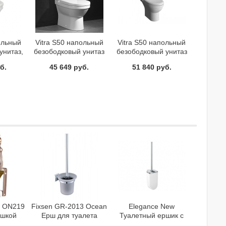
ольный
Vitra S50 напольный
Vitra S50 напольный
унитаз,
безободковый унитаз
безободковый унитаз
ролифт,
Open-Back, комплект,
Open-Back, комплект,
б.
45 649 руб.
51 840 руб.
berit
стандартное сиденье,
микролифт, механизм
7200
механизм Geberit
Geberit 9797B003-7204
9797B003-7203
ь ON219
Fixsen GR-2013 Ocean
Elegance New
ышкой
Ерш для туалета
Туалетный ершик с
крышкой хром