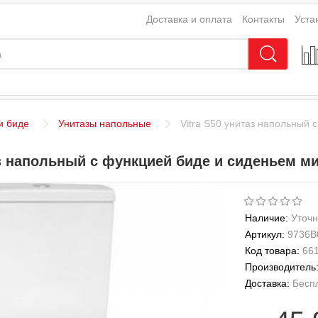
Доставка и оплата
Контакты
Уста
и биде
Унитазы напольные
Vitra S50 унитаз напольный
аз напольный c функцией биде и сиденьем м
Наличие:
Уточн
Артикул:
9736B
Код товара:
66
Производитель
Доставка:
Бесп