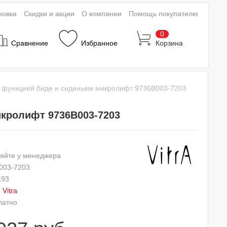
новка
Скидки и акции
О компании
Помощь покупателю
0
Сравнение
Избранное
Корзина
 c функцией биде и сиденьем микролифт 9736B003-7203
икролифт 9736B003-7203
яйте у менеджера
003-7203
193
:
Vitra
латно