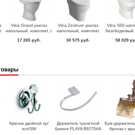
з
Vitra Grand унитаз
Vitra Zentrum унитаз
Vitra S50 нап
т
напольный, комплект, с
напольный, комплект,
безободковый 
биде Арт 9763B003-
сиденье микролифт Арт
комплект, мик
17 265 руб.
30 575 руб.
58 029 ру
1206
9012B003-7202
механизм Ge
9821B003-
товары
Крючок двойной хр/
Держатель туалетной
Бум-держател
зол/SW
бумаги PLAYA B9270AA
бронза с кр
Ideal Standard