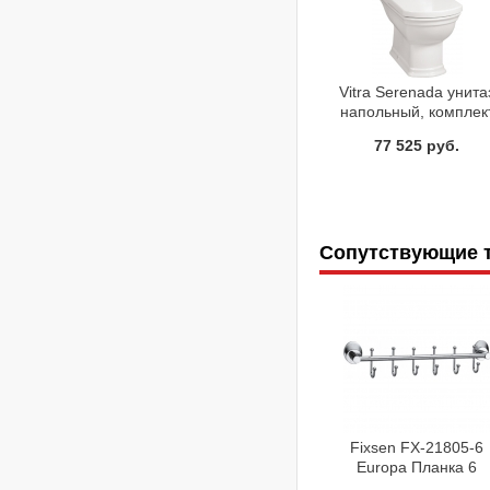
Vitra Serenada унита
напольный, комплек
микролифт, с биде
77 525 руб.
9722В003-7200
Сопутствующие 
Fixsen FX-21805-6
Europa Планка 6
крючков