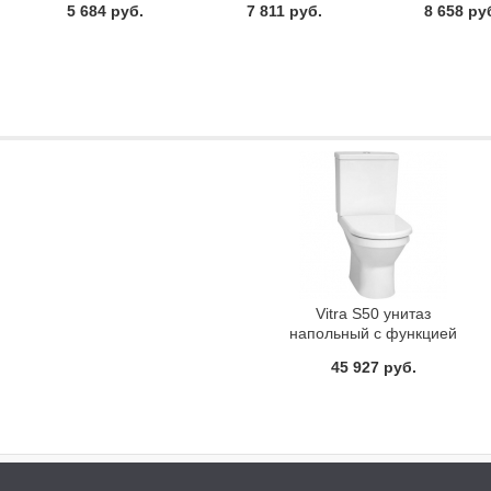
5 684 руб.
7 811 руб.
8 658 ру
Vitra S50 унитаз
напольный c функцией
биде и сиденьем
45 927 руб.
микролифт 9736B003-
7203