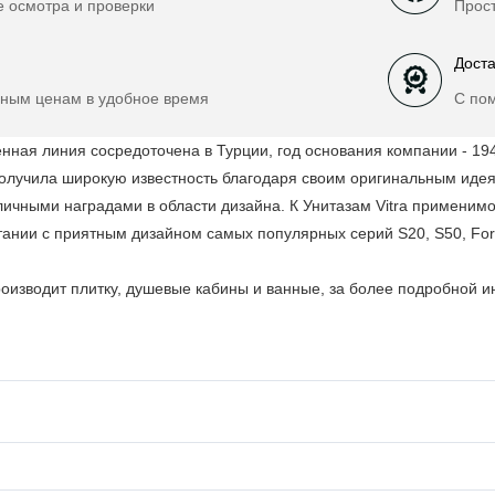
е осмотра и проверки
Прост
Доста
ным ценам в удобное время
С по
нная линия сосредоточена в Турции, год основания компании - 19
получила широкую известность благодаря своим оригинальным иде
чными наградами в области дизайна. К Унитазам Vitra применимо
тании с приятным дизайном самых популярных серий S20, S50, Form 
производит плитку, душевые кабины и ванные, за более подробной