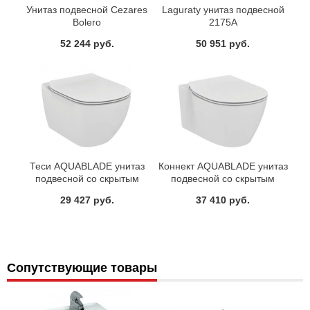
Унитаз подвесной Cezares
Laguraty унитаз подвесной
Bolero
2175А
52 244 руб.
50 951 руб.
Теси AQUABLADE унитаз
Коннект AQUABLADE унитаз
подвесной со скрытым
подвесной со скрытым
креплением белый Ideal
креплением белый Ideal
29 427 руб.
37 410 руб.
Standard T007901
Standard E047901
Сопутствующие товары