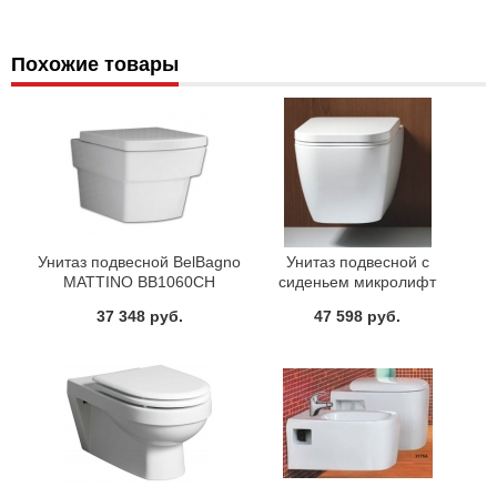
Похожие товары
Унитаз подвесной BelBagno
Унитаз подвесной с
MATTINO BB1060CH
сиденьем микролифт
BelBagno ALPINA
37 348 руб.
47 598 руб.
BB10100CH