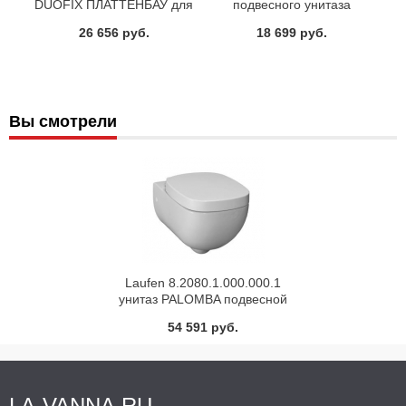
DUOFIX ПЛАТТЕНБАУ для
подвесного унитаза
унитаза с белой кнопкой Арт
крепление к полу W3093AA
26 656 руб.
18 699 руб.
458.125.11.1
Вы смотрели
Laufen 8.2080.1.000.000.1
унитаз PALOMBA подвесной
54х36
54 591 руб.
LA-VANNA.RU