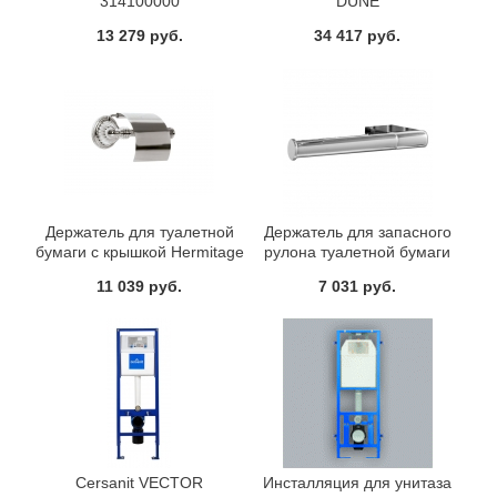
314100000
DUNE
13 279 руб.
34 417 руб.
Держатель для туалетной
Держатель для запасного
бумаги с крышкой Hermitage
рулона туалетной бумаги
Boheme 10380 хром
CONNECT N1383AA Ideal
11 039 руб.
7 031 руб.
Standard
Cersanit VECTOR
Инсталляция для унитаза