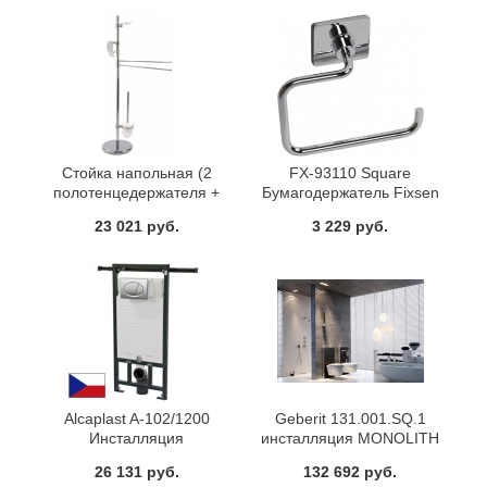
Стойка напольная (2
FX-93110 Square
полотенцедержателя +
Бумагодержатель Fixsen
бумагодержатель + ёршик)
23 021 руб.
3 229 руб.
хром
Alcaplast A-102/1200
Geberit 131.001.SQ.1
Инсталляция
инсталляция MONOLITH
(umber)
26 131 руб.
132 692 руб.