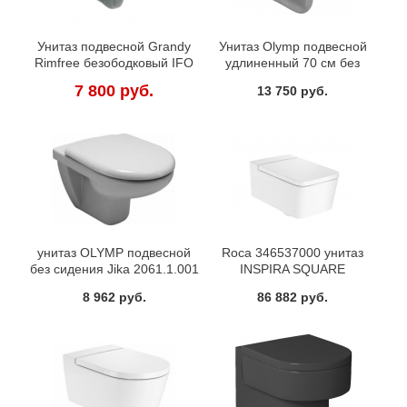
Унитаз подвесной Grandy
Унитаз Olymp подвесной
Rimfree безободковый IFO
удлиненный 70 см без
RP213100200
сидения Jika 2064.2
7 800 руб.
13 750 руб.
унитаз OLYMP подвесной
Roca 346537000 унитаз
без сидения Jika 2061.1.001
INSPIRA SQUARE
безободковый 37х56х44
8 962 руб.
86 882 руб.
(белый)