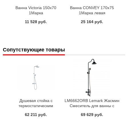
Ванна Victoria 150х70
Ванна CONVEY 170х75
1Марка
1Марка левая
11 528 руб.
25 164 руб.
Сопутствующие товары
Душевая стойка с
LM6662ORB Lemark Жасмин
термостатическим
Смеситель для ванны с
смесителем и ручным
верхней душевой лейкой
62 211 руб.
69 629 руб.
душем 091.00/150 Ravak
Тропический дождь
X070058
поворотный излив черный/
бронза