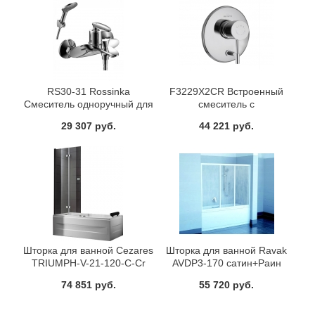
RS30-31 Rossinka
F3229X2CR Встроенный
Смеситель одноручный для
смеситель с
ванны с коротким изливом
переключателем Fima Carlo
29 307 руб.
44 221 руб.
хром
Frattini серия Spillo хром
Шторка для ванной Cezares
Шторка для ванной Ravak
TRIUMPH-V-21-120-C-Cr
AVDP3-170 сатин+Раин
74 851 руб.
55 720 руб.