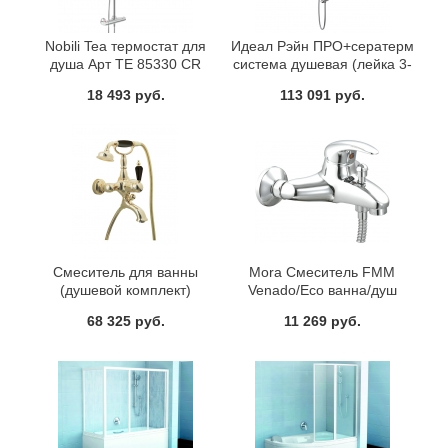
Nobili Tea термостат для
Идеал Рэйн ПРО+сератерм
душа Арт TE 85330 CR
система душевая (лейка 3-
функциональная d100 мм,
18 493 руб.
113 091 руб.
верхний душ d200 мм с
душевой трубой, шланг)
Ideal Standart A5778AA
Смеситель для ванны
Mora Смеситель FMM
(душевой комплект)
Venado/Eco ванна/душ
Tradizionale Nero Золото +
выход снизу
68 325 руб.
11 269 руб.
Черный кристалл Swarovski
Boheme 253