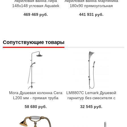
Акриловая ванна Лира
Акриловая ванна Мартиника
148х148 угловая Aquatek
180х90 прямоугольная
Aquatek
469 469 руб.
441 931 руб.
Сопутствующие товары
Mora Душевая колонна Cera
LM8807C Lemark Душевой
L200 мм - прямая труба
гарнитур без смесителя c
верхней душевой лейкой
58 680 руб.
32 545 руб.
Тропический дождь хром