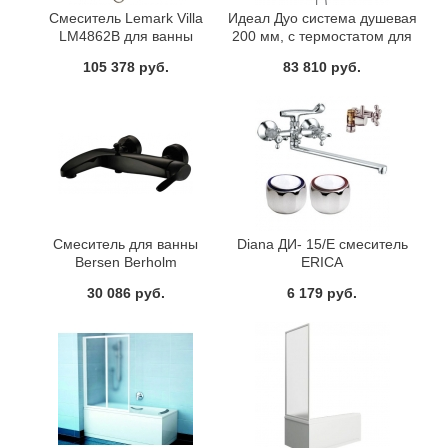
Смеситель Lemark Villa
Идеал Дуо система душевая
LM4862B для ванны
200 мм, с термостатом для
душа Сератерм 100, хром
105 378 руб.
83 810 руб.
Ideal Standart A5686AA
Смеситель для ванны
Diana ДИ- 15/E смеситель
Bersen Berholm
ERICA
BERMBB0B02
30 086 руб.
6 179 руб.