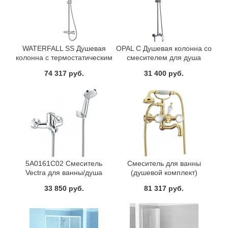
WATERFALL SS Душевая
OPAL C Душевая колонна со
колонна с термостатическим
смесителем для душа
смесителем для душа и
(верхний душ круглой
74 317 руб.
31 400 руб.
верхним душем из
формы, полностью
нержавеющей стали Bravat
хромированный) Bravat
7F939114C-A3-RUS
7F9125183CP-A1-RUS
5A0161C02 Смеситель
Смеситель для ванны
Vectra для ванны/душа
(душевой комплект)
монтируемый в стену Roca
Imperiale Presente ( Золото и
33 850 руб.
81 317 руб.
Swarovski ) двуручковый
Boheme 333