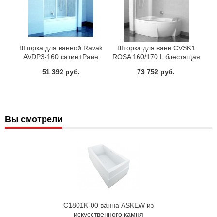
Шторка для ванной Ravak
Шторка для ванн CVSK1
AVDP3-160 сатин+Раин
ROSA 160/170 L блестящая
транспарент Ravak
51 392 руб.
73 752 руб.
7QLS0C00Y1
Вы смотрели
C1801K-00 ванна ASKEW из
искусственного камня