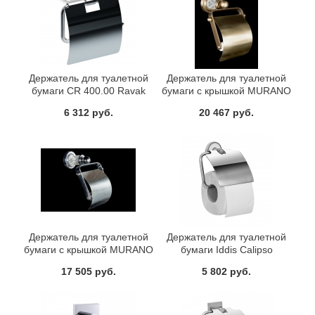
Держатель для туалетной
Держатель для туалетной
бумаги CR 400.00 Ravak
бумаги с крышкой MURANO
X07P191
CRYSTAL Бронза Boheme
6 312 руб.
20 467 руб.
10901-CRST-BR
Держатель для туалетной
Держатель для туалетной
бумаги с крышкой MURANO
бумаги Iddis Calipso
CRYSTAL Хром Boheme
CALSBC0i43
17 505 руб.
5 802 руб.
10901-CRST-CH