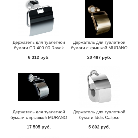
Держатель для туалетной
Держатель для туалетной
бумаги CR 400.00 Ravak
бумаги с крышкой MURANO
X07P191
CRYSTAL Бронза Boheme
6 312 руб.
20 467 руб.
10901-CRST-BR
Держатель для туалетной
Держатель для туалетной
бумаги с крышкой MURANO
бумаги Iddis Calipso
CRYSTAL Хром Boheme
CALSBC0i43
17 505 руб.
5 802 руб.
10901-CRST-CH