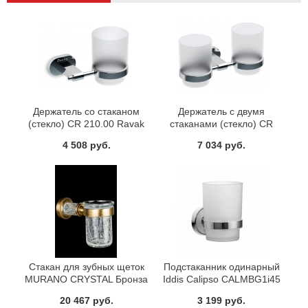
Держатель со стаканом
Держатель с двумя
(стекло) CR 210.00 Ravak
стаканами (стекло) CR
X07P188
220.00 Ravak X07P189
4 508 руб.
7 034 руб.
Стакан для зубных щеток
Подстаканник одинарный
MURANO CRYSTAL Бронза
Iddis Calipso CALMBG1i45
Boheme 10904-CRST-BR
20 467 руб.
3 199 руб.