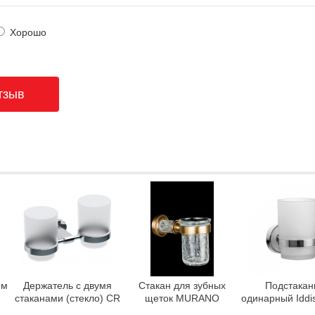
Хорошо
ом
Держатель с двумя
Стакан для зубных
Подстакан
стаканами (стекло) CR
щеток MURANO
одинарный Iddis
220.00 Ravak X07P189
CRYSTAL Бронза
CALMBG1