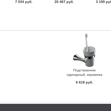
7 034 руб.
20 467 руб.
3 199 ру
Boheme 10904-CRST-
BR
Подстаканник
одинарный, керамика
Iddis Vico VICSBC1I45
6 618 руб.