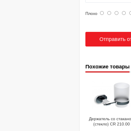
Плохо
Похожие товары
Держатель со стакан
(стекло) CR 210.00
Ravak X07P188