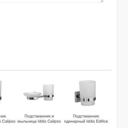
ник
Подстаканник и
Подстаканник
 Calipso
мыльница Iddis Calipso
одинарный Iddis Edifice
i45
CALMBG0i57
EDIMBG1i45