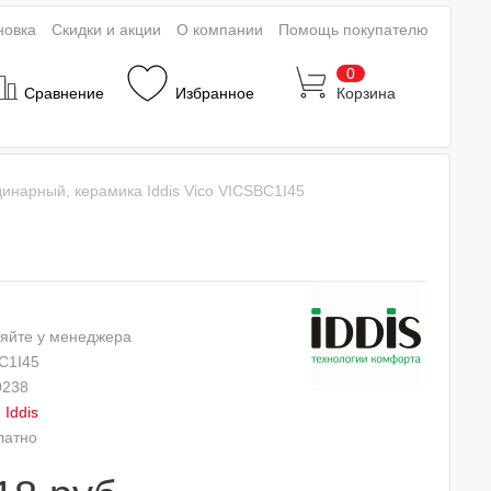
новка
Скидки и акции
О компании
Помощь покупателю
0
Сравнение
Избранное
Корзина
инарный, керамика Iddis Vico VICSBC1I45
яйте у менеджера
C1I45
0238
:
Iddis
латно