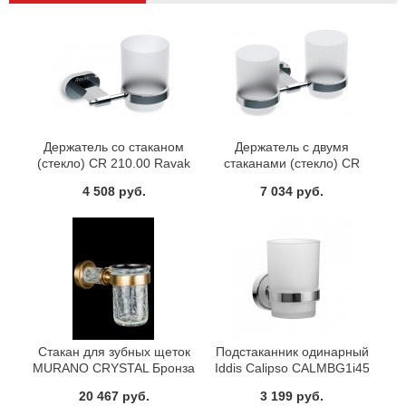
Держатель со стаканом
Держатель с двумя
(стекло) CR 210.00 Ravak
стаканами (стекло) CR
X07P188
220.00 Ravak X07P189
4 508 руб.
7 034 руб.
Стакан для зубных щеток
Подстаканник одинарный
MURANO CRYSTAL Бронза
Iddis Calipso CALMBG1i45
Boheme 10904-CRST-BR
20 467 руб.
3 199 руб.