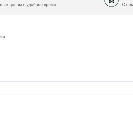
ным ценам в удобное время
С по
ция