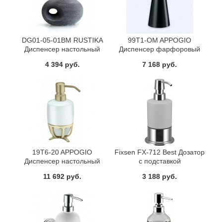
DG01-05-01BM RUSTIKA
99T1-OM APPOGIO
Диспенсер настольный
Диспенсер фарфоровый
металл помпа керамика
настольный цвет черный
4 394 руб.
7 168 руб.
цвет антрацит Dededimos
Dededimos
19T6-20 APPOGIO
Fixsen FX-712 Best Дозатор
Диспенсер настольный
с подставкой
(белая керамика) 17х8х8
11 692 руб.
3 188 руб.
цвет золото Dededimos