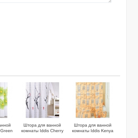
анной
Штора для ванной
Штора для ванной
 Green
комнаты Iddis Cherry
комнаты Iddis Kenya
D093P
Tree SCID100P
SCID110P