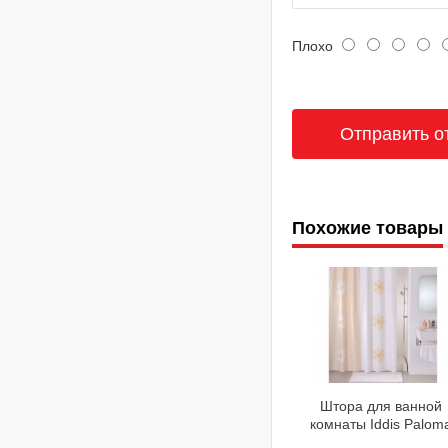
Плохо
Похожие товары
Штора для ванной
комнаты Iddis Palom
Art SCID042P