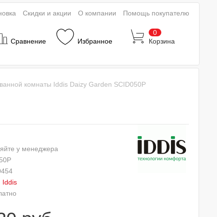
новка
Скидки и акции
О компании
Помощь покупателю
0
Сравнение
Избранное
Корзина
ванной комнаты Iddis Daizy Garden SCID050P
яйте у менеджера
50P
0454
:
Iddis
латно